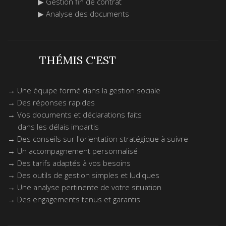
▶ Gestion fin de contrat
▶ Analyse des documents
THÉMIS C'EST
Captcha
*
→ Une équipe formé dans la gestion sociale
→ Des réponses rapides
→ Vos documents et déclarations faits
Champ important, veuillez
dans les délais impartis
→ Des conseils sur l'orientation stratégique à suivre
vérifier le numéro de téléphone.
→ Un accompagnement personnalisé
→ Des tarifs adaptés à vos besoins
Téléphone
*
→ Des outils de gestion simples et ludiques
→ Une analyse pertinente de votre situation
→ Des engagements tenus et garantis
ENVOYER